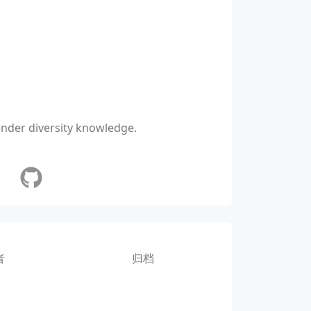
ender diversity knowledge.
者
归档