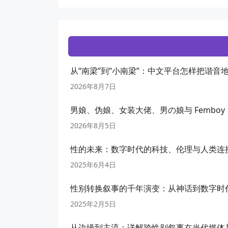
从“南梁”到“小南梁”：中文平台怎样把谐音
2026年8月7日
男娘、伪娘、女装大佬、男の娘与 Fembo
2026年8月5日
性的未来：数字时代的科技、伦理与人类连
2025年6月4日
性别转换叙事的千年演变：从神话到数字时
2025年2月5日
从边缘到主流：详解跨性别叙事在当代媒体