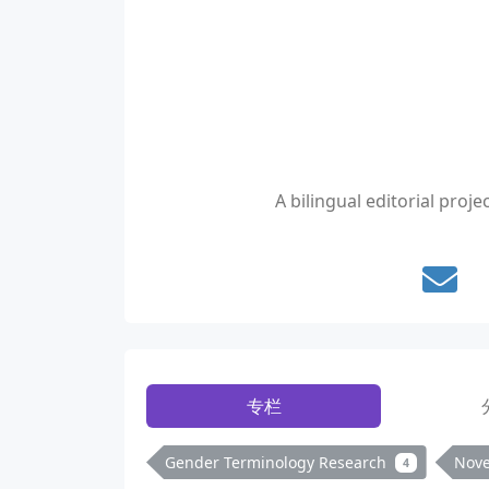
A bilingual editorial pro
专栏
Gender Terminology Research
Nov
4