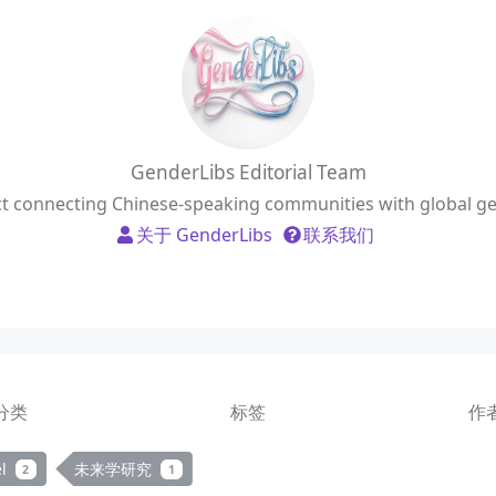
GenderLibs Editorial Team
ject connecting Chinese-speaking communities with global g
关于 GenderLibs
联系我们
分类
标签
作
el
未来学研究
2
1