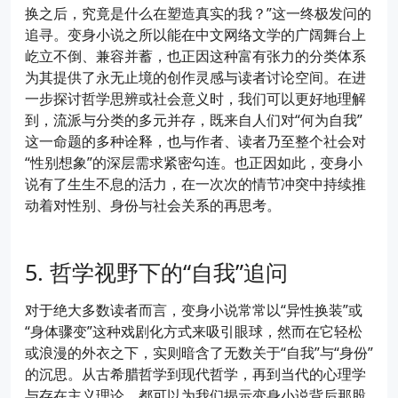
换之后，究竟是什么在塑造真实的我？”这一终极发问的
追寻。变身小说之所以能在中文网络文学的广阔舞台上
屹立不倒、兼容并蓄，也正因这种富有张力的分类体系
为其提供了永无止境的创作灵感与读者讨论空间。在进
一步探讨哲学思辨或社会意义时，我们可以更好地理解
到，流派与分类的多元并存，既来自人们对“何为自我”
这一命题的多种诠释，也与作者、读者乃至整个社会对
“性别想象”的深层需求紧密勾连。也正因如此，变身小
说有了生生不息的活力，在一次次的情节冲突中持续推
动着对性别、身份与社会关系的再思考。
哲学视野下的“自我”追问
对于绝大多数读者而言，变身小说常常以“异性换装”或
“身体骤变”这种戏剧化方式来吸引眼球，然而在它轻松
或浪漫的外衣之下，实则暗含了无数关于“自我”与“身份”
的沉思。从古希腊哲学到现代哲学，再到当代的心理学
与存在主义理论，都可以为我们揭示变身小说背后那股