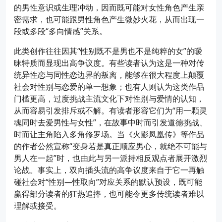
的男性意识或生理冲动，因而既可能对女性角色产生亲
密需求，也可能跟男性角色产生微妙火花，从而出现一
段或多段“多向情感”关系。
此类创作往往因其“性别既不是男也不是纯粹的女”的暧
昧特质而显现出高争议度。有些读者认为这是一种对传
统异性恋与同性恋边界的叛离，能够在很大程度上颠覆
社会对性别与恋爱的单一想象；也有人则认为这类作品
门槛更高，过度挑战主流文化下对性别与爱情的认知，
从而容易引发排斥或不解。有读者形容它们为“用一颗灵
魂同时去爱男性与女性”，在故事中时而引发道德挑战、
时而让主角陷入多角修罗场。当《火影凤凰传》等作品
的作者公然宣称“变身若是真正顺应男心，就绝不可能与
男人在一起”时，也由此与另一派持相反观点者展开激烈
论战。事实上，双向插头流的高争议度来自于它一再触
碰社会对“性别—性取向”对应关系的默认预设，既可能
赢得部分读者的狂热追捧，也可能令更多传统读者难以
理解或接受。