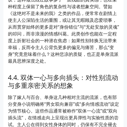
种程度上保留了角色的复杂性与读者想象空间。譬如
《这绝对不是未来的我》之类的作品，便常常在剧情上
使主人公深陷生活的重围，或让其无暇顾及恋爱琐事，
从而贯穿始终的更多是对“身份错位”与“无处安放的灵魂”
的叩问，而非浪漫的情感纠葛。此类创作也能在一定程
度上折射社会的一种潜在焦虑：如果性别转换无法带来
幸福，反而令主人公背负更多的偏见与痛苦，那么“变
身”究竟意味着什么？这种悲凉的质疑，也正是单身流派
最具思辨深度之处。
双体一心与多向插头：对性别流动
与多重亲密关系的想象
除了嫁人与百合、单身这几种相对主流的流派，也有部
分变身小说明确将“男女双向兼容”或“多向情感流动”设定
为情节核心。这些作品通常被称作“双体一心流”或“双向
插头流”，在情感走向上呈现出更具弹性与实验性质的尝
试。主人公在得到女性身体的同时，仍保有不完全褪去