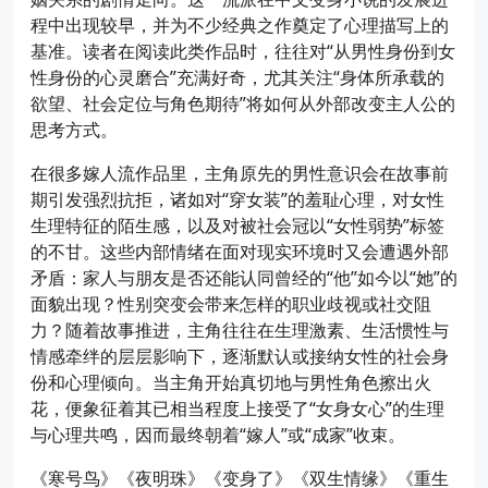
程中出现较早，并为不少经典之作奠定了心理描写上的
基准。读者在阅读此类作品时，往往对“从男性身份到女
性身份的心灵磨合”充满好奇，尤其关注“身体所承载的
欲望、社会定位与角色期待”将如何从外部改变主人公的
思考方式。
在很多嫁人流作品里，主角原先的男性意识会在故事前
期引发强烈抗拒，诸如对“穿女装”的羞耻心理，对女性
生理特征的陌生感，以及对被社会冠以“女性弱势”标签
的不甘。这些内部情绪在面对现实环境时又会遭遇外部
矛盾：家人与朋友是否还能认同曾经的“他”如今以“她”的
面貌出现？性别突变会带来怎样的职业歧视或社交阻
力？随着故事推进，主角往往在生理激素、生活惯性与
情感牵绊的层层影响下，逐渐默认或接纳女性的社会身
份和心理倾向。当主角开始真切地与男性角色擦出火
花，便象征着其已相当程度上接受了“女身女心”的生理
与心理共鸣，因而最终朝着“嫁人”或“成家”收束。
《寒号鸟》《夜明珠》《变身了》《双生情缘》《重生