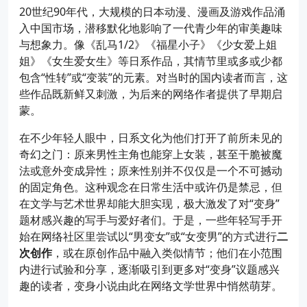
20世纪90年代，大规模的日本动漫、漫画及游戏作品涌
入中国市场，潜移默化地影响了一代青少年的审美趣味
与想象力。像《乱马1/2》《福星小子》《少女爱上姐
姐》《女生爱女生》等日系作品，其情节里或多或少都
包含“性转”或“变装”的元素。对当时的国内读者而言，这
些作品既新鲜又刺激，为后来的网络作者提供了早期启
蒙。
在不少年轻人眼中，日系文化为他们打开了前所未见的
奇幻之门：原来男性主角也能穿上女装，甚至干脆被魔
法或意外变成异性；原来性别并不仅仅是一个不可撼动
的固定角色。这种观念在日常生活中或许仍是禁忌，但
在文学与艺术世界却能大胆实现，极大激发了对“变身”
题材感兴趣的写手与爱好者们。于是，一些年轻写手开
始在网络社区里尝试以“男变女”或“女变男”的方式进行
二
次创作
，或在原创作品中融入类似情节；他们在小范围
内进行试验和分享，逐渐吸引到更多对“变身”议题感兴
趣的读者，变身小说由此在网络文学世界中悄然萌芽。