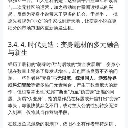
或独立平台。出人意料的是，这些新平台注重年轻读者
与二次元社区的运营，加之移动端付费阅读模式的兴
起，反倒为变身小说带来了更多的机会。于是乎，一批
原先被视为“小众”的作家找到新天地，让变身小说在更
细分的市场范围内重新焕发生机。
4. 时代更迭：变身题材的多元融合
与新生
经历了最初的“萌芽时代”与后续的“黄金发展期”，变身小
说在数量上迎来了爆发式增长，却也面临良莠不齐的问
题。一些作者将“变身”与
无限流
、
综漫同人
、
游戏异界
或
科幻冒险
等诸多热门元素融合，产生了数量庞大的新
作，但也常常出现“烂尾”“断更”乃至“伪变身”泛滥的问
题。所谓“伪变身”，指的是作品在标题或开篇打出“变身”
噱头，却很快就弃之不用，或对主人公的性别转换无深
入刻画，仅将其当作营销手段。
在这股鱼龙混杂的浪潮中，依旧不乏有作者坚持深耕，