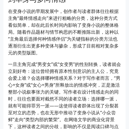
在变身小说的早期发展中，创作者与读者群体往往根据
主角“最终情感走向”来进行粗略的分类，这种分类方式
看似简单，却在此后长时间内影响了变身小说的整体格
局。随着作品题材与情节构思的不断推陈出新，这种以
“主角最后选择何种情感伴侣”为关键指标的分类方法也
逐渐衍生出更多种变体与掺杂，形成了目前相对复杂多
元的类型版图。
一旦主角完成“男变女”或“女变男”的性别转换，读者就会
立刻好奇：这位曾经拥有原本性别意识的主人公，究竟
会爱上谁？会选择哪种情感关系？对于写作者而言，“男
心+女身”或“女心+男身”所释放出的情感冲突，正是激活
整部小说叙事张力的关键。写作者在设计情感走向的同
时，往往也要面对截然不同的读者立场：选择哪一派，
就有可能得罪另一派——这使得读者群体出现了分裂甚
至对立的态势，也在无形中推动了变身小说从“小众尝
鲜”走向“类型内部的繁荣”。在网络文学的商业化背景
下，这种读者之间的分歧，影响的不仅是阅读口碑与点