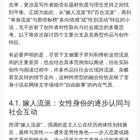
击率，更涉及写作者能否在题材热度与理念坚持之间找
到平衡。正因为如此，从“嫁人流派”到“百合流派”，再到
“单身流派”与那些标榜“多向情感”或“性别流动”特征的小
说，无不折射了创作者对性取向与社会观念的多重思
考。以下将依次探讨四个主要分支及其典型作品与创作
特征。
有必要声明的是，尽管下文侧重于罗列和辨析这些流派
间的主要差异，也会结合具体范例加以阐述，但在实际
创作与阅读过程中，许多作品往往会出现跨流派、杂糅
甚至反转的情节走向，这种跨类型的融合恰恰反映了变
身小说在网络文学场域中“自由叙事”的内在气质。
嫁人流派：女性身份的逐步认同与
社会互动
所谓“嫁人流派”，强调的是主人公在经历肉体性别转换
后，最终与异性——通常是男性角色——步入恋爱或婚
姻关系的剧情走向。这一流派在中文变身小说的发展进