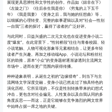
展现更具思辨性和文学性的创作。作品如《妞非在下》
《左旋之门》《往后余生我是你》《穷鬼的上下五千
年》《我是我妻》《变身之后，我与她的狂想曲》等，
以细腻的心理转变、完整的叙事逻辑以及对“社会—性别
—自我”三者的探讨，赢得了读者的广泛好评。
与此同时，日益兴盛的二次元文化也在促进变身小说二
度“爆发”。在此背景下，“性转桥段”往往与青春校园、轻
小说笔触、人物可视化形象等元素相结合，让更多年轻
读者产生兴趣。再加之移动端App、小说论坛和粉丝社
区的助推，原本“小众”的变身题材逐渐渗透到主流网文
市场中，进而在更广范围内获得传播。
种种迹象表明，从诞生之初的“边缘猎奇”，到当下与主
流网络文学深度交融，变身小说已然走过了独具特色的
演化历程。它所呈现的，不仅是性别转换带来的幻想式
冲击，更包含对社会偏见、人性复杂以及自我认同的多
角度反思——而这，正是它能够在竞争激烈的网文世界
中始终占据一席之地的关键。