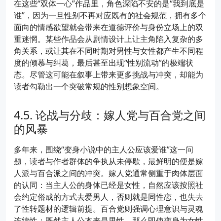
在这些“双体一心”作品里，角色深陷不安的是“我到底是
谁”，因为一旦性别不再对应既有的社会规范，拥有多个
面向的情感欲望就会带来在道德评价与身份立场上的双
重迷惘。某些作品会从剧情设计上让主角陷入复杂的多
角关系，或让其在不同时期对男性与女性都产生不同程
度的倾慕与纠葛，最后甚至出现“性别流动”的极端状
态。尽管这可能在叙事上带来更多挑战与冲突，却能为
读者勾勒出一个突破常规的性别想象空间。
论战与分歧：嫁人党与百合党之间
的风暴
多年来，围绕“变身小说中的主人公应该爱谁”这一问
题，读者与作者群体的争执从未停歇，最鲜明的便是嫁
人派与百合派之间的冲突。嫁人党通常侧重于肉体层面
的认同：当主人公的身体已经是女性，自然应该按照社
会约定俗成的方式去爱男人，否则就是同性恋，也失去
了性转题材的逻辑前提。百合党则强调心理意识与灵魂
连续性：既然主人公本来是男性，那么即使变身为女性