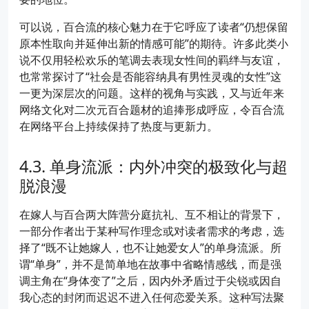
可以说，百合流的核心魅力在于它呼应了读者“仍想保留
原本性取向并延伸出新的情感可能”的期待。许多此类小
说不仅用轻松欢乐的笔调去表现女性间的羁绊与友谊，
也常常探讨了“社会是否能容纳具有男性灵魂的女性”这
一更为深层次的问题。这样的视角与实践，又与近年来
网络文化对二次元百合题材的追捧形成呼应，令百合流
在网络平台上持续保持了热度与更新力。
单身流派：内外冲突的极致化与超
脱浪漫
在嫁人与百合两大阵营分庭抗礼、互不相让的背景下，
一部分作者出于某种写作理念或对读者需求的考虑，选
择了“既不让她嫁人，也不让她爱女人”的单身流派。所
谓“单身”，并不是简单地在故事中省略情感线，而是强
调主角在“身体变了”之后，因内外矛盾过于尖锐或因自
我心态的封闭而迟迟不进入任何恋爱关系。这种写法聚