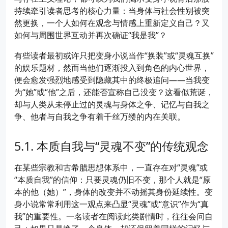
持续牵引读者思考的核心力量：当身体与社会性别被突
然更换，一个人如何在观念与情感上重新定义自己？又
如何与周围世界互动并再次确证“我是我”？
有些读者最初或许只把变身小说当作“换装”或“灵魂互换”
的娱乐题材，然而当他们逐渐投入到角色的内心世界，
便会愈发强烈地感受到隐藏其中的终极追问——当我变
为“她”或“他”之后，还能否宣称自己没变？这看似荒诞，
却与人类从未停止过的灵魂与身体之争、记忆与自我之
争、他者与自我之争有着千丝万缕的内在关联。
本质自我与“灵魂不变”的传统观念
在某些宗教和古希腊思想体系中，一直存在对“灵魂”或
“本质自我”的信仰：只要灵魂仍旧不变，那个人就是“原
本的他（她）”，身体的改变并不动摇其身份延续性。变
身小说常常利用这一观点来凸显“灵魂”或“意识”作为“真
我”的重要性。一名读者在阅读此类剧情时，往往会问自