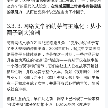
要的是，这种“假如我醒来发现自己变成了异性，我会怎
么办？”的强代入式设定，
在情感层面上对读者有着极强
的吸引力
，从而使变身小说迅速走出了小圈子。
3. 网络文学的萌芽与主流化：从小
圈子到大浪潮
随着网络文学在21世纪初崭露头角，“变身小说”终于有
了更大规模的传播渠道。2003年前后，起点中文网等网
络写作平台陆续草创，也是在这一时期，一些作品开始
具备较为系统的“变身”剧情雏形——有别于仅在故事某
一小段出现“异装”情节，它们会让主人公在故事开篇就
彻底性转，并以此贯穿整个文本。例如《夜明珠》《候
补圣女》《佣兵之王》《圆月变身女孩》等，都让主角
在一开始就变成了女性，并展开各式各样的冒险、情感
或社会冲突。
值得注意的是，早在此之前，网络上已出现了一些带有
“变装变身”成分的幻想小说，比如蓝晶的《魔法学