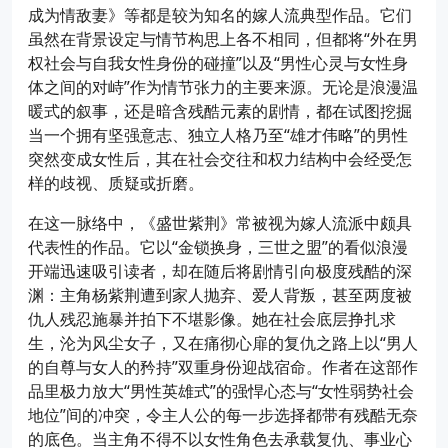
成为情敌妻》等都是较为知名的嫁人流典型作品。它们
虽然在背景设定与情节构思上各不相同，但都将“外在男
权社会与自我女性身份的碰撞”以及“男性心灵与女性身
体之间的对峙”作为情节张力的主要来源。无论是浪漫温
暖式的叙事，还是暗含残酷元素的剧情，都在试图挖掘
当一个拥有坚强意志、独立人格乃至“雄才伟略”的男性
突然变成女性后，其在社会交往和权力结构中会经受怎
样的歧视、质疑或折磨。
在这一脉络中，《盛世紫荆》常被视为嫁人流派中颇具
代表性的作品。它以“金锁换身，三世之盟”的看似浪漫
开端迅速吸引读者，却在随后将剧情引向极度残酷的深
渊：主角杨紫荆遭到家人抛弃、爱人背叛，甚至两度被
仇人残忍施暴并拍下不堪影像。她在社会底层挣扎求
生，沦为风尘女子，又在痛彻心扉的复仇之路上以“男人
的自尊与女人的矜持”双重身份迎战宿命。作者在这部作
品里极力放大“男性英雄式”的强悍心态与“女性弱势社会
地位”间的冲突，令主人公的每一步选择都带有残酷无奈
的底色。当主角不得不以女性角色去承载复仇、事业心