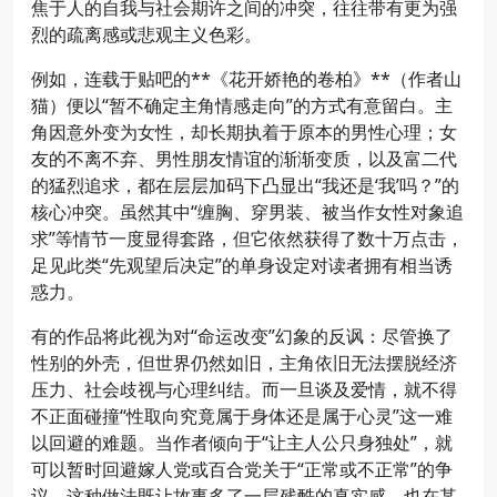
焦于人的自我与社会期许之间的冲突，往往带有更为强
烈的疏离感或悲观主义色彩。
例如，连载于贴吧的**《花开娇艳的卷柏》**（作者山
猫）便以“暂不确定主角情感走向”的方式有意留白。主
角因意外变为女性，却长期执着于原本的男性心理；女
友的不离不弃、男性朋友情谊的渐渐变质，以及富二代
的猛烈追求，都在层层加码下凸显出“我还是‘我’吗？”的
核心冲突。虽然其中“缠胸、穿男装、被当作女性对象追
求”等情节一度显得套路，但它依然获得了数十万点击，
足见此类“先观望后决定”的单身设定对读者拥有相当诱
惑力。
有的作品将此视为对“命运改变”幻象的反讽：尽管换了
性别的外壳，但世界仍然如旧，主角依旧无法摆脱经济
压力、社会歧视与心理纠结。而一旦谈及爱情，就不得
不正面碰撞“性取向究竟属于身体还是属于心灵”这一难
以回避的难题。当作者倾向于“让主人公只身独处”，就
可以暂时回避嫁人党或百合党关于“正常或不正常”的争
议，这种做法既让故事多了一层残酷的真实感，也在某