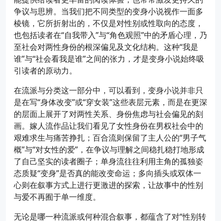
争议与思辨。当我们把不同类型的变身小说视作一面多
棱镜，它所折射出的，不仅是对性别或性取向的态度，
也包括读者在“自我带入”与“角色观照”中的矛盾心理，乃
至社会对两性身份的根深偏见及文化结构。这种“我是
谁”与“社会看我是谁”之间的张力，才是变身小说始终吸
引读者的原动力。
在流派与分类这一部分中，可以看到，变身小说并非只
是在写“身体改变”或“穿女装”这些表层元素，而是在更深
的层面上展开了对两性关系、身份焦虑与社会偏见的刻
画。嫁人流作品让我们看见了女性身份在男权社会中的
艰难求生与痛苦挣扎；百合流则保留了主人公的“男子气
概”与“对女性的爱”，在争议与理解之间稳扎稳打地形成
了自己坚实的读者圈子；单身流往往利用主角的孤独姿
态质疑“变身”是否真的能改变命运；多向插头或双体一
心则在叙事方式上进行更激进的探索，让故事中的性别
与爱不再囿于单一维度。
无论是哪一种流派或何种混合叙事，都蕴含了对“性别转