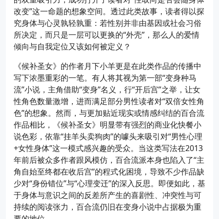
改变”这一命题的想象空间。透过此类故事，读者得以探
究身体与心灵孰轻孰重：若性别并非由基因或社会习俗
所决定，而只是一层可以更换的“外壳”，那么人的爱情
倾向与自我定位又该如何被定义？
《候补圣女》的作者月下小羊更是在此类作品的传播中
写下浓墨重彩的一笔。有人将其视为第一部“变身种马
流”小说，主角借助“变身”名义，行“开后宫”之举，让女
性角色数量激增，进而满足部分男性读者对“双倍女性角
色”的想象。然而，与更加贴近现实或情感纠结的百合流
作品相比，《候补圣女》明显带有强烈的商业化快餐小
说色彩，依靠“挂羊头卖狗肉”的噱头来吸引对“男性心理
+女性身体”这一模式感兴趣的受众。当这类写法在2013
年前后被众多作者跟风模仿，百合流派本身也陷入了“主
角自始至终都在收后宫”的程式化困境，导致不少作品缺
少对“身份错位”与“心理变迁”的深入反思。即便如此，基
于身体与意识之间的反差所产生的喜剧性、冲突性与可
持续的阅读张力，百合流仍旧在变身小说中占据极为重
要的地位。