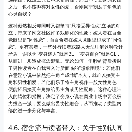
之后，也不该抛弃对女性的爱，否则岂非割裂了角色的
心灵自我？
这种截然相反却同时又都坚持“只接受异性恋”立场的对
立，带来了网文社区许多戏剧化的现象：嫁人者在百合
党眼里是“同性恋”，而百合者在嫁人党眼里也成了“同性
恋”。更有甚者，一些外行读者或路人无法理解这种攻讦
矛盾，误以为“变身嫁人”就是BL，“变身百合”就是GL，
从而进一步造成概念混乱。无论如何，争吵的背后折射
了男性读者在自我带入时所面临的“想象困境”：若他们
在意淫小说中依然把主角当成“我”本人，就难以接受主
角和男性相爱；若他们乐于将主角视作一般女性角色，
便能轻易接受主角嫁给男主角或男性配角。这种心理带
入的错位和摇摆，决定了变身小说在商业市场中要么极
力投合一派，要么做出妥协性融合，从而推动了类型内
部的进一步分化与丰富。
宿舍流与读者带入：关于性别认同