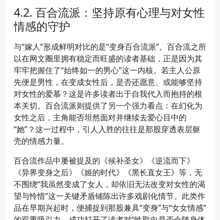
百合流派：坚持原有心理与对女性
情感的守护
与“嫁人”形成鲜明对比的是“变身百合流派”。百合流之所
以在网文圈里拥有稳定而旺盛的读者基础，正是因为其
牢牢把握住了“始终如一的男心”这一内核。若主人公原
先便是男性，在变成女性后，是否还愿意、或能够坚持
对女性的爱慕？这是许多读者出于自我代入而抱持的根
本关切。百合流派则提供了另一个强力看点：在幻化为
女性之后，主角能否坦然面对并继续去爱心目中的
“她”？这一过程中，引人入胜的往往是那股穿透表层躯
壳的情感力量。
百合流作品中屡被提及的《候补圣女》《逆流而下》
《异界变身之后》《姬的时代》《黑长直女王》等，无
不围绕“我虽然变成了女人，却依旧无法改变对女性的渴
望与怜惜”这一关键矛盾铺陈出许多戏剧化情节。此类作
品在早期兴起时，便捕捉到那股兼具“变身”与“女女情感”
的双重吸引力，成功打开了读者对“性取向是否会随身体