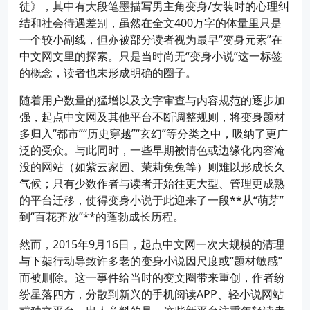
徒》，其中有大段笔墨描写男主角变身/女装时的心理纠
结和社会待遇差别，虽然在全文400万字的体量里只是
一个较小副线，但亦被部分读者视为最早“变身元素”在
中文网文里的探索。只是当时尚无“变身小说”这一标签
的概念，读者也未形成明确的圈子。
随着用户数量的猛增以及文字审查与内容规范的逐步加
强，起点中文网及其他平台不断调整规则，将变身题材
多归入“都市”“历史穿越”“玄幻”等分类之中，吸纳了更广
泛的受众。与此同时，一些早期被情色或边缘化内容淹
没的网站（如紫云家园、茉莉兔兔等）则难以形成长久
气候；只有少数作者与读者开始往更大型、管理更成熟
的平台迁移，使得变身小说于此迎来了一段**从“萌芽”
到“百花齐放”**的蓬勃成长历程。
然而，2015年9月16日，起点中文网一次大规模的清理
与下架行动导致许多老的变身小说因尺度或“题材敏感”
而被删除。这一事件给当时的变文圈带来重创，作者纷
纷星落四方，分散到新兴的手机阅读APP、轻小说网站