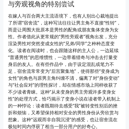
与旁观视角的特别尝试
在嫁人与百合两大主流语境下，也有人别出心裁地提出
了所谓“宿舍流”，这种写法往往让男主角不直接“性转”，
而是让周围大批原本是男性的配角或朋友集体变身为女
性。作者借此从更常规的“男性旁观者”视角出发，充分
渲染男性对突然变成女性的“兄弟/同学”之种种态度变
化。读者在阅读时，也会跟随这样的主人公，一边延续
“普通男性”的思维惯性，一边带着猎奇与冲击去打量变
身后的友人。在有些作品中，由于设定混乱或笔力不
足，宿舍流常常变为“后宫聚集地”，使得那些“变身成为
女性”的角色与原男主角纠缠不清，偏离了对“身份变动”
与“社会应对”的理性探讨，却在情感市场上同样收获了
不少读者青睐。这种“从未变身的男主旁观许多变身女
性”的处理方式，恰巧揭示了变身小说在读者带入机制上
的一种悖论：读者既期待去感受“我”被转变性别后的挫
折和烦恼，又希望保持相对安全的男性身份从旁欣赏与
想象。这种“远观而非自我沉浸”的感受，也让宿舍流在
极短时间内俘获了相当一部分用户的好奇心。