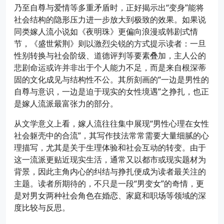
乃至自尊与爱情等多重矛盾时，正好揭示出“变身”能将
社会结构的隐形压力进一步放大到极致的效果。如果说
同类嫁人流小说如《夜明珠》更偏向浪漫或韩剧式情
节，《盛世紫荆》则以激烈尖锐的方式提示读者：一旦
性别转换与社会阶级、道德评判等要素叠加，主人公的
悲剧命运或许并非出于个人能力不足，而是来自根深蒂
固的文化成见与结构性不公。其所刻画的“一边是男性的
自尊与意识，一边是迫于现实的女性境遇”之挣扎，也正
是嫁人流派最富张力的部分。
从文学意义上看，嫁人流往往集中展现“男性心理在女性
社会躯壳中的合流”，其写作技法常常需要大量细腻的心
理描写，尤其是关于生理体验和社会互动的转变。由于
这一流派更贴近现实生活，通常又以都市或现实题材为
背景，因此主角内心的纠结与挣扎便成为读者最关注的
主题。读者所期待的，不只是一段“男变女”的奇情，更
是对男女两种社会角色在婚恋、家庭和职场等领域的深
度比较与反思。