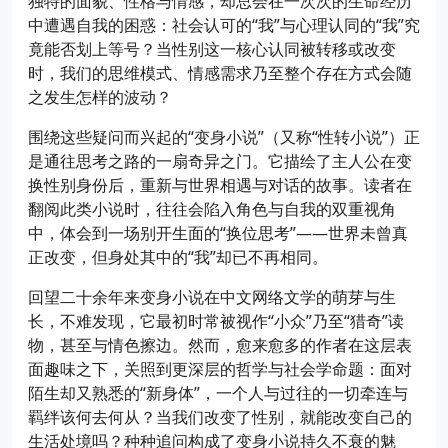
独特的面貌、性格与情感，却总会在一次次的生命经历
中遭遇自我的困惑：社会认可的“我”与心理认同的“我”究
竟能否划上等号？当性别这一核心认同被转移或改变
时，我们的思维模式、情感需求乃至整个存在方式会随
之发生怎样的波动？
围绕这些疑问而兴起的“变身小说”（又称“性转小说”）正
是通往思考之路的一扇奇异之门。它描绘了主人公在变
换性别身份后，重新与世界相遇与对话的故事。读者在
翻阅此类小说时，往往会陷入角色与自我的双重视角
中，体会到一场别开生面的“换位思考”——世界未曾真
正改变，但身处其中的“我”却已不再相同。
回望二十余年来变身小说在中文网络文学的萌芽与生
长，不难发现，它最初时常被视作“小众”乃至“猎奇”读
物，甚至与情色擦边。然而，愈来愈多的作者在这层表
面趣味之下，关照到更深层的哲学与社会学命题：面对
陌生却又熟悉的“新身体”，一个人与过往的一切牵连与
羁绊该何去何从？当我们改变了性别，就能改变自己的
生活处境吗？种种追问构成了变身小说持久不衰的魅