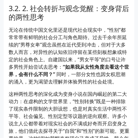
2. 社会转折与观念觉醒：变身背后
的两性思考
无论在传统中国文化里还是现代社会现实中，“性别”都
常常带有鲜明的社会分工与角色期待。过去千余年所延
续的“男尊女卑”观念虽然在近代受到冲击，但对于大多
数人而言，对异性的认知依旧停留在某些刻板想象或特
定的社会角色上。自建国以来，“男女平等”的口号让许
多男性开始尝试去思考：
“如果我从女性角度去看这个世
界，会有什么不同？”
同时，一部分女性也因女权思潮
的涌入，更为渴望去理解并体验男性的社会处境。
这种两性思考的深化成为变身小说在国内崛起的第二大
动力：在虚构的文学世界里，“性别转换”既是一种排除
了现实条件限制的大胆设想，也是对真实生活中两性不
平等、社会偏见、性别定型等议题的逆向观察。许多小
说主人公都带着对现实社会的不满或好奇而开启变身之
旅，他们借此去探寻关于“自我”和“性别”的新可能。更重