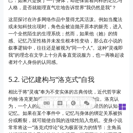
己：如果只是换了一个身体，却还保留着同样的记忆与
人格，是否就能理直气壮地告诉世界“我仍然是我”？
这层探讨在许多网络作品中显得尤其活泼。例如当魔法
或未知科技出现时，角色会被迫抛开原本的躯壳，进入
一个全然陌生的生理系统；然而，如果他（她）的情
感、记忆乃至性格并未发生根本性变动，那么在小说的
叙事逻辑中，往往还是被视为“同一个人”。这种“灵魂即
我”的理念在文学上十分具备直觉说服力，也一再唤起读
者对个人身份的认同感。
记忆建构与“洛克式”自我
相比于将“灵魂”奉为不变实体的古典传统，近代哲学家
约翰·洛克更加强调记忆在定义自我中的地位。洛克认
为，一个人的连续性主要依赖于他对过去经历的认知与
记忆。如果在某个事件中，记忆与身体的绑定关系被拆
分或断裂，就可能使自我的连续性陷入危机。变身小说
常常将这一“洛克式悖论”化为极富张力的情节：主角虽