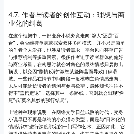
作者与读者的创作互动：理想与商
业化的纠葛
在这个框架中，一部变身小说究竟走向“嫁人”还是“百
合”，会否维持单身或探索双体多向模式，并不只是简单
的作者个人爱好，也涉及读者需求、平台风向甚至广告
与推荐机制等多重因素。很多作者迫于读者群体的偏好
与商业考量，在构思时就会对角色的最终情感归属做出
预设，以免因“剧情反转”激怒某些阵营而导致口碑滑
坡。一些作品在情节中间阶段一度模糊主角情感走向，
以尽可能延长读者的猜测与参与欲望，最终却也往往不
得不“盖棺定论”，选择其中一条路线，否则就会出现“烂
尾”或“莫名其妙的强行结局”。
上述种种现象说明，在网络文学日益成熟的时代，变身
小说早已不再是单纯的小众猎奇类型，而是与“日常化的
情感诉求”进行深度绑定的一门写作艺术。正因如此，它
能提供给读者更丰富的阅读体验，也常常激发更持久的